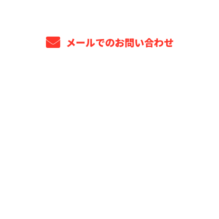
メールでのお問い合わせ
ホーム
業務案内
プロジェクト年表
選ばれる理由
安全管理・品質保証
法人・元請け企業様へ