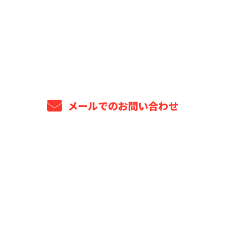
お電話でのお問い合わせ
043-309-6499
8：00～18：00 ※営業電話お断り※
メールでのお問い合わせ
ホーム
業務案内
プロジェクト年表