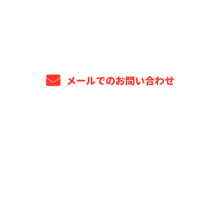
043-309-6499
8：00～18：00 ※営業電話お断り※
メールでのお問い合わせ
ホーム
業務案内
プロジェクト年表
選ばれる理由