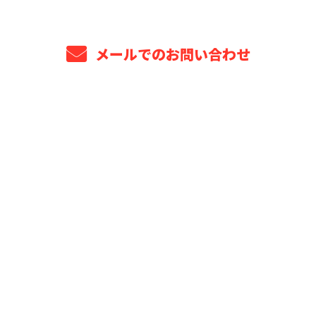
メールでのお問い合わせ
ホーム
業務案内
プロジェクト年表
選ばれる理由
安全管理・品質保証
法人・元請け企業様へ