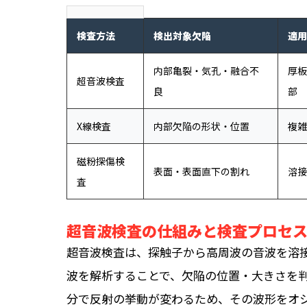
検査方法
検出対象欠陥
適用
内部亀裂・気孔・融合不
厚板
超音波検査
良
部
X線検査
内部欠陥の形状・位置
複雑
磁粉探傷検
表面・表面直下の割れ
溶接
査
超音波検査の仕組みと検査プロセ
超音波検査は、探触子から高周波の音波を溶
波を解析することで、欠陥の位置・大きさを
分で反射の挙動が変わるため、その波形をオ