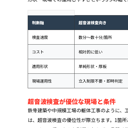
判断軸
超音波検査向き
検査速度
数分〜数十分/箇所
コスト
相対的に低い
適用形状
単純形状・厚板
現場運用性
立入制限不要・即時判定
超音波検査が優位な現場と条件
鉄骨建築や中規模工場の躯体工事のように、
は、超音波検査の優位性が際立ちます。1箇