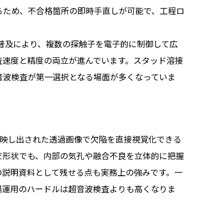
るため、不合格箇所の即時手直しが可能で、工程ロ
の普及により、複数の探触子を電子的に制御して広
査速度と精度の両立が進んでいます。スタッド溶接
音波検査が第一選択となる場面が多くなっていま
に映し出された透過画像で欠陥を直接視覚化できる
だ形状でも、内部の気孔や融合不良を立体的に把握
の説明資料として残せる点も実務上の強みです。一
場運用のハードルは超音波検査よりも高くなりま