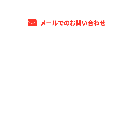
メールでのお問い合わせ
ホーム
業務案内
プロジェクト年表
選ばれる理由
安全管理・品質保証
法人・元請け企業様へ