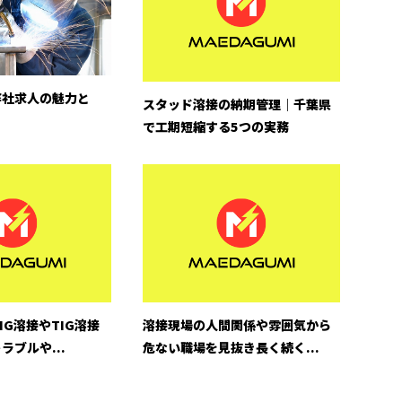
弊社求人の魅力と
スタッド溶接の納期管理｜千葉県
で工期短縮する5つの実務
IG溶接やTIG溶接
溶接現場の人間関係や雰囲気から
ラブルや...
危ない職場を見抜き長く続く...