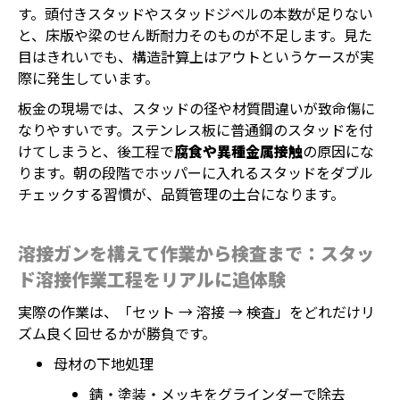
す。頭付きスタッドやスタッドジベルの本数が足りない
と、床版や梁のせん断耐力そのものが不足します。見た
目はきれいでも、構造計算上はアウトというケースが実
際に発生しています。
板金の現場では、スタッドの径や材質間違いが致命傷に
なりやすいです。ステンレス板に普通鋼のスタッドを付
けてしまうと、後工程で
腐食や異種金属接触
の原因にな
ります。朝の段階でホッパーに入れるスタッドをダブル
チェックする習慣が、品質管理の土台になります。
溶接ガンを構えて作業から検査まで：スタッ
ド溶接作業工程をリアルに追体験
実際の作業は、「セット → 溶接 → 検査」をどれだけリ
ズム良く回せるかが勝負です。
母材の下地処理
錆・塗装・メッキをグラインダーで除去