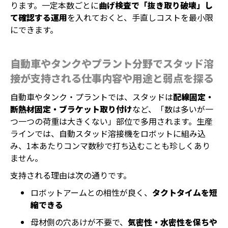
ります。一定本数ごとに
曲げ検査で「抜き取り破壊」し
て確認する運用
を入れておくと、手直しコストを最小限
にできます。
自動車やタンクやプラント分野でスタッド溶
接が支持される仕事内容や用途と弱点を探る
自動車やタンク・プラントでは、スタッドは
配線固定・
断熱材固定・ブラケット取り付け
など、「数は多いが一
つ一つの荷重は大きくない」部位で多用されます。生産
ラインでは、自動スタッド溶接機をロボットに組み込
み、1本あたりコンマ数秒で打ち込むことも珍しくあり
ません。
支持される理由は次の通りです。
ロボットアームとの相性が良く、
タクトタイムを短
縮できる
母材側の穴あけが不要で、
気密性・水密性を保ちや