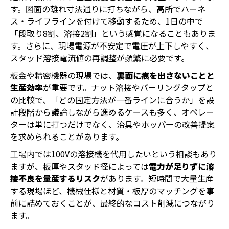
す。図面の離れ寸法通りに打ちながら、高所でハーネ
ス・ライフラインを付けて移動するため、1日の中で
「段取り8割、溶接2割」という感覚になることもありま
す。さらに、現場電源が不安定で電圧が上下しやすく、
スタッド溶接電流値の再調整が頻繁に必要です。
板金や精密機器の現場では、
裏面に痕を出さないことと
生産効率
が重要です。ナット溶接やバーリングタップと
の比較で、「どの固定方法が一番ラインに合うか」を設
計段階から議論しながら進めるケースも多く、オペレー
ターは単に打つだけでなく、治具やホッパーの改善提案
を求められることがあります。
工場内では100Vの溶接機を代用したいという相談もあり
ますが、板厚やスタッド径によっては
電力が足りずに溶
接不良を量産するリスク
があります。短時間で大量生産
する現場ほど、機械仕様と材質・板厚のマッチングを事
前に詰めておくことが、最終的なコスト削減につながり
ます。