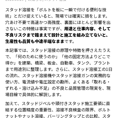
スタッド溶接を「ボルトを板に一瞬で付ける便利な技
術」とだけ捉えていると、現場では確実に損をします。
穴あけ不要で高速かつ高強度、裏面にほとんど影響を出
さない――この特徴は事実ですが、
用途と仕事内容、そして
不良リスクまで踏まえて設計と施工を組み立てないと、
生産性も品質も中途半端なまま
です。
本記事では、スタッド溶接の原理や特徴を押さえたうえ
で、「何のために使うのか」「他の固定方法よりどこで
得か」を建築、橋梁、板金、自動車、タンク、プラント
まで用途別に整理します。さらに、スタッド溶接工の1日
の流れ、スタッド溶接機やスタッド溶接ガンの実務的な
使い方、電流値や電圧設定の勘所、よくある「取れる・
ずれる・溶け込み不足」の不良と品質管理の現実を、現
場目線で具体的に解説します。
加えて、スタッドジベルや頭付きスタッド施工要領に直
結する位置精度の重要性、溶接不良検査の限界、ボルト
ナットやナット溶接、バーリングタップとの比較、スタ