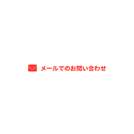
お電話でのお問い合わせ
043-309-6499
8：00～18：00 ※営業電話お断り※
メールでのお問い合わせ
ホーム
業務案内
プロジェクト年表