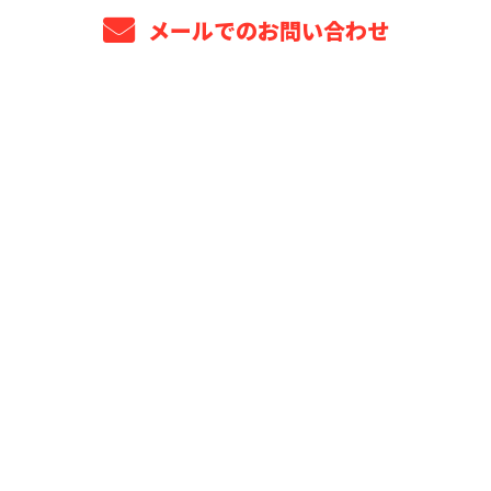
メールでのお問い合わせ
ホーム
業務案内
プロジェクト年表
選ばれる理由
安全管理・品質保証
法人・元請け企業様へ
よくあるご質問