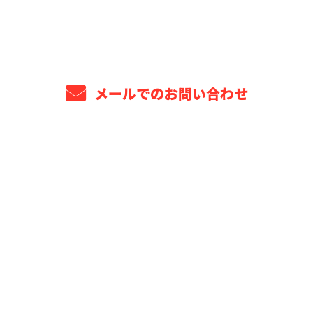
8：00～18：00 ※営業電話お断り※
メールでのお問い合わせ
ホーム
業務案内
プロジェクト年表
選ばれる理由
安全管理・品質保証