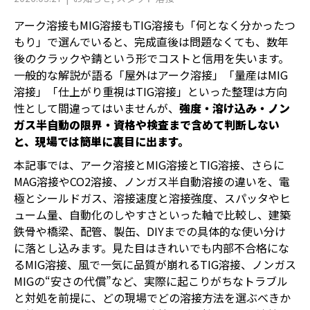
アーク溶接もMIG溶接もTIG溶接も「何となく分かったつ
もり」で選んでいると、完成直後は問題なくても、数年
後のクラックや錆という形でコストと信用を失います。
一般的な解説が語る「屋外はアーク溶接」「量産はMIG
溶接」「仕上がり重視はTIG溶接」といった整理は方向
性として間違ってはいませんが、
強度・溶け込み・ノン
ガス半自動の限界・資格や検査まで含めて判断しない
と、現場では簡単に裏目に出ます。
本記事では、アーク溶接とMIG溶接とTIG溶接、さらに
MAG溶接やCO2溶接、ノンガス半自動溶接の違いを、電
極とシールドガス、溶接速度と溶接強度、スパッタやヒ
ューム量、自動化のしやすさといった軸で比較し、建築
鉄骨や橋梁、配管、製缶、DIYまでの具体的な使い分け
に落とし込みます。見た目はきれいでも内部不合格にな
るMIG溶接、風で一気に品質が崩れるTIG溶接、ノンガス
MIGの“安さの代償”など、実際に起こりがちなトラブル
と対処を前提に、どの現場でどの溶接方法を選ぶべきか