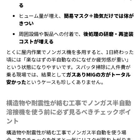
る
ヒューム量が増え、
簡易マスク＋換気だけでは体が
きつい
周囲設備や製品への付着で、
後処理の研磨・再塗装
コストが増える
とくに屋内作業でノンガス機を多用すると、1日終わった
頃には「楽なはずの半自動なのになぜか疲労感が重い」
という状態になりやすいです。スパッタ掃除に人件費が
乗る現場では、結果として
ガスありMIGの方がトータル
安かった
というケースも珍しくありません。
構造物や耐震性が絡む工事でノンガス半自動
溶接機を使う前に必ず見るべきチェックポイ
ント
構造物や耐震性が絡む工事でノンガス半自動を使う場
合、次のチェックを外すと一気にリスクが跳ね上がりま