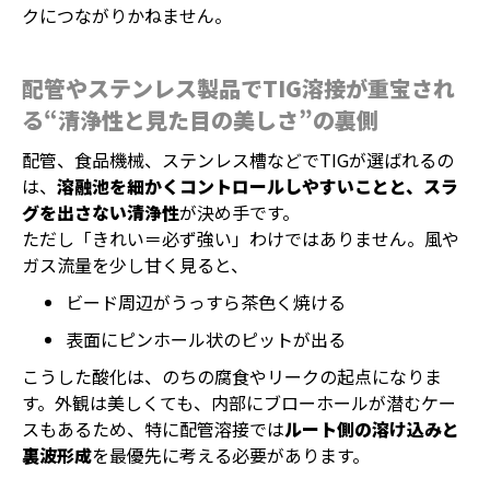
クにつながりかねません。
配管やステンレス製品でTIG溶接が重宝され
る“清浄性と見た目の美しさ”の裏側
配管、食品機械、ステンレス槽などでTIGが選ばれるの
は、
溶融池を細かくコントロールしやすいことと、スラ
グを出さない清浄性
が決め手です。
ただし「きれい＝必ず強い」わけではありません。風や
ガス流量を少し甘く見ると、
ビード周辺がうっすら茶色く焼ける
表面にピンホール状のピットが出る
こうした酸化は、のちの腐食やリークの起点になりま
す。外観は美しくても、内部にブローホールが潜むケー
スもあるため、特に配管溶接では
ルート側の溶け込みと
裏波形成
を最優先に考える必要があります。