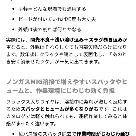
手軽＝どんな現場でも通用する
ビードが付いていれば強度も大丈夫
外観は後で削れば何とかなる
実際には、
開先不良＋浅い溶け込み＋スラグ巻き込み
が
重なると、外観はそれらしくても内部欠陥だらけになり
ます。数年後にクラックや錆として表面化し、「あのと
き安く済ませたツケ」が一気に出てきます。
ノンガスMIG溶接で増えやすいスパッタやヒ
ュームと、作業環境にじわじわ効く負担
フラックス入りワイヤは、溶接中に薬剤が激しく反応す
るため
スパッタとヒュームが多くなりがち
です。これは
カタログでは軽く触れられても、連続作業してみると体
感がまったく違います。
毎パス後のスパッタ除去で
作業時間がじわじわ延び