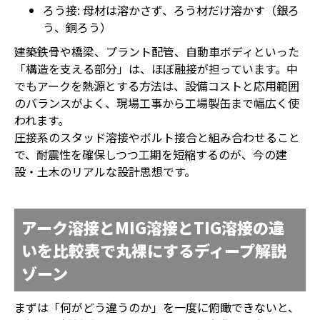
ろう接: 母材は溶かさず、ろう材だけ溶かす（銀ろ
う、銅ろう）
建築鉄骨や橋梁、プラント配管、自動車ボディといった
「構造を支える部分」は、ほぼ融接が担っています。中
でもアークを熱源とする方法は、設備コストと応用範囲
のバランスがよく、現場工事から工場製缶まで幅広く使
われます。
圧接系のスタッド溶接やボルト接合と組み合わせること
で、耐震性を確保しつつ工期を短縮するのが、今の建
設・土木のリアルな設計思想です。
アーク溶接とMIG溶接とTIG溶接の違
いを比較表で丸裸にするディープ解説
ゾーン
まずは「何がどう違うのか」を一度に俯瞰できないと、