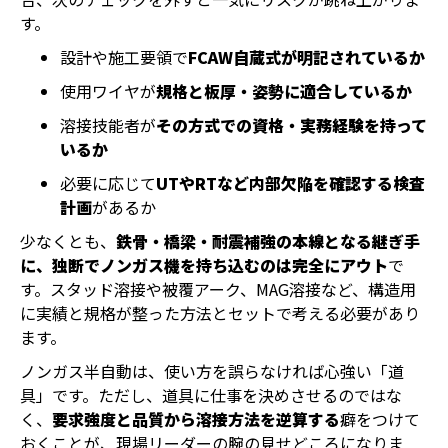
す。
設計や施工要領で
FCAW自蔵式が明記されているか
使用ワイヤが
規格と板厚・姿勢に適合しているか
溶接技能者が
その方式での資格・実務経験を持って
いるか
必要に応じて
UTやRTなど内部欠陥を確認する検査
計画
があるか
少なくとも、
鉄骨・橋梁・耐震補強の本線となる継ぎ手
に、独断でノンガス機を持ち込むのは完全にアウト
で
す。スタッド溶接や被覆アーク、MAG溶接など、構造用
に実績と規格が整った方法とセットで考える必要があり
ます。
ノンガス半自動は、使い方を誤らなければ心強い「道
具」です。ただし、道具に仕事を決めさせるのではな
く、
要求強度と品質から溶接方法を逆算する
癖をつけて
おくことが、現場リーダーの腕の見せどころになりま