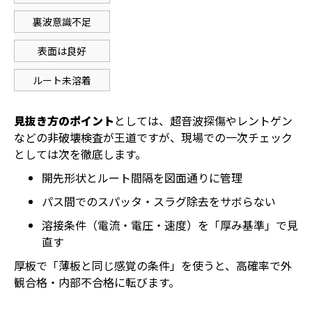
裏波意識不足
表面は良好
ルート未溶着
見抜き方のポイント
としては、超音波探傷やレントゲン
などの非破壊検査が王道ですが、現場での一次チェック
としては次を徹底します。
開先形状とルート間隔を図面通りに管理
パス間でのスパッタ・スラグ除去をサボらない
溶接条件（電流・電圧・速度）を「厚み基準」で見
直す
厚板で「薄板と同じ感覚の条件」を使うと、高確率で外
観合格・内部不合格に転びます。
ホーム
電話
メール
マップ