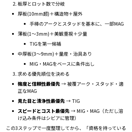
板厚とロット数で分岐
厚板(10mm超)＋構造物＋屋外
手棒のアークとスタッドを基本に、一部MAG
薄板(1〜3mm)＋美観重視＋少量
TIGを第一候補
中厚板(3〜9mm)＋量産・治具あり
MIG・MAGをベースに条件出し
求める優先順位を決める
強度と信頼性最優先
→ 被覆アーク・スタッド・適
正なMAG
見た目と清浄性最優先
→ TIG
スピードとコスト最優先
→ MIG・MAG（ただし溶
け込み条件はシビアに管理）
この3ステップで一度整理してから、「資格を持っている