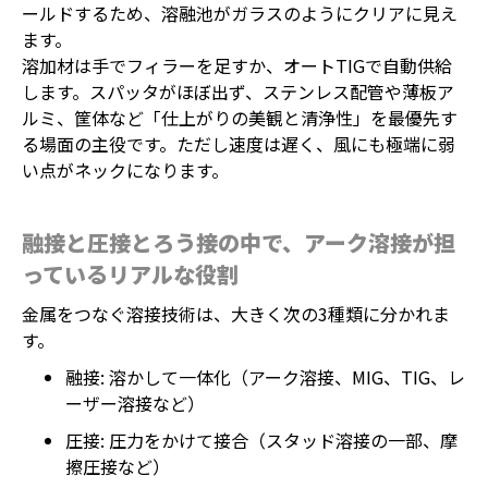
ールドするため、溶融池がガラスのようにクリアに見え
ます。
溶加材は手でフィラーを足すか、オートTIGで自動供給
します。スパッタがほぼ出ず、ステンレス配管や薄板ア
ルミ、筐体など「仕上がりの美観と清浄性」を最優先す
る場面の主役です。ただし速度は遅く、風にも極端に弱
い点がネックになります。
融接と圧接とろう接の中で、アーク溶接が担
っているリアルな役割
金属をつなぐ溶接技術は、大きく次の3種類に分かれま
す。
融接: 溶かして一体化（アーク溶接、MIG、TIG、レ
ーザー溶接など）
圧接: 圧力をかけて接合（スタッド溶接の一部、摩
擦圧接など）