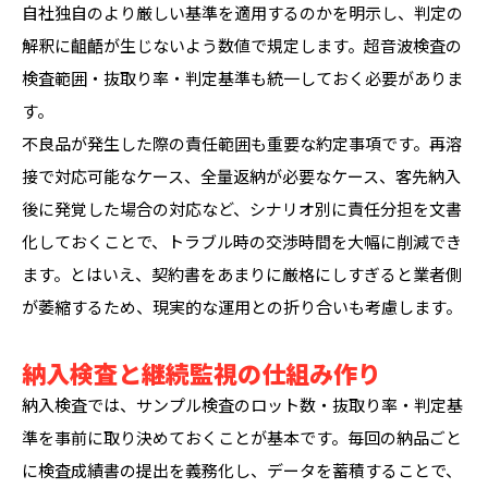
自社独自のより厳しい基準を適用するのかを明示し、判定の
解釈に齟齬が生じないよう数値で規定します。超音波検査の
検査範囲・抜取り率・判定基準も統一しておく必要がありま
す。
不良品が発生した際の責任範囲も重要な約定事項です。再溶
接で対応可能なケース、全量返納が必要なケース、客先納入
後に発覚した場合の対応など、シナリオ別に責任分担を文書
化しておくことで、トラブル時の交渉時間を大幅に削減でき
ます。とはいえ、契約書をあまりに厳格にしすぎると業者側
が萎縮するため、現実的な運用との折り合いも考慮します。
納入検査と継続監視の仕組み作り
納入検査では、サンプル検査のロット数・抜取り率・判定基
準を事前に取り決めておくことが基本です。毎回の納品ごと
に検査成績書の提出を義務化し、データを蓄積することで、