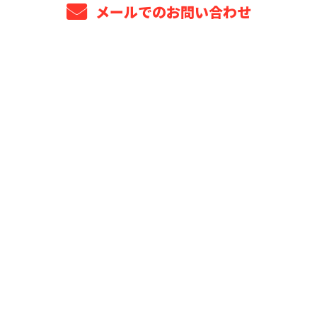
メールでのお問い合わせ
ホーム
業務案内
プロジェクト年表
選ばれる理由
安全管理・品質保証
法人・元請け企業様へ
よくあるご質問